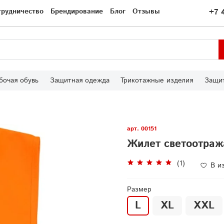
трудничество
Брендирование
Блог
Отзывы
+7 
бочая обувь
Защитная одежда
Трикотажные изделия
Защит
арт.
00151
Жилет светоотра
(1)
В и
Размер
L
XL
XXL