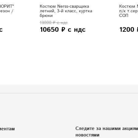
ВОРИТ"
Костюм Nerss-сварщика
Костюм N
езон /
летний, 3-й класс, куртка
п/к т.се
брюки
СОП
13000 ₽ с ндс
с
10650 ₽ с ндс
1200 
Следите за нашими акциям
иентам
новостями