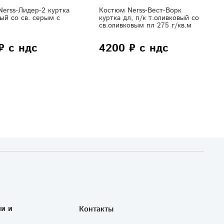
erss-Лидер-2 куртка
Костюм Nerss-Вест-Ворк
рый со св. серым с
куртка дл, п/к т.оливковый со
св.оливковым пл 275 г/кв.м
₽ с ндс
4200 ₽ с ндс
и и
Контакты