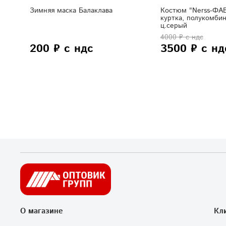
Зимняя маска Балаклава
Костюм "Nerss-ФА
куртка, полукомбин
ц.серый
4000 ₽ с ндс
200 ₽ с ндс
3500 ₽ с нд
О магазине
Кл