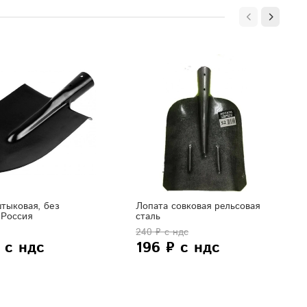
тыковая, без
Лопата совковая рельсовая
 Россия
сталь
240 ₽ с ндс
 с ндс
196 ₽ с ндс