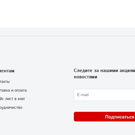
Следите за нашими акциям
иентам
новостями
такты
тавка и оплата
йс лист в exel
рудничество
Подписаться