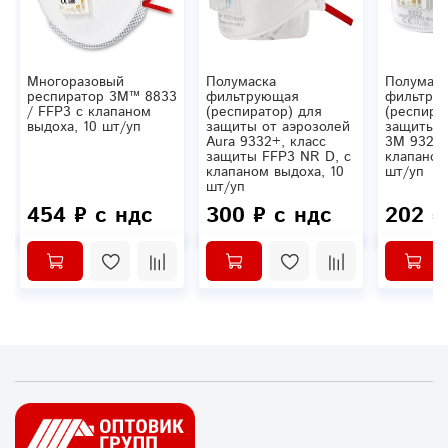
Многоразовый
Полумаска
Полумаск
респиратор 3М™ 8833
фильтрующая
фильтру
/ FFP3 с клапаном
(респиратор) для
(респира
выдоха, 10 шт/уп
защиты от аэрозолей
защиты о
Aura 9332+, класс
3M 9322+
защиты FFP3 NR D, с
клапаном
клапаном выдоха, 10
шт/уп
шт/уп
454 ₽ с ндс
300 ₽ с ндс
202 ₽