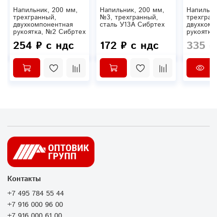
Напильник, 200 мм,
Напильник, 200 мм,
Напильни
трехгранный,
№3, трехгранный,
трехгран
двухкомпонентная
сталь У13А Сибртех
двухкомп
рукоятка, №2 Сибртех
рукоятка
254 ₽ с ндс
172 ₽ с ндс
335 ₽
Контакты
+7 495 784 55 44
+7 916 000 96 00
+7 916 000 61 00