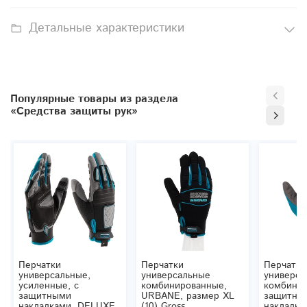
Детальные характеристики
Популярные товары из раздела
«Средства защиты рук»
Перчатки
Перчатки
Перчатки
универсальные,
универсальные
универса
усиленные, с
комбинированные,
комбинир
защитными
URBANE, размер XL
защитны
накладками, DELUXE,
(10) Gross
накладка