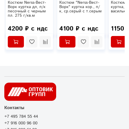
Костюм Nerss-Вест-
Костюм "Nerss-Вест-
Костюм 
Ворк куртка дл, п/к
Ворк" куртка кор., п/
куртка, 
песочный с черным
к, ср.серый с т.серым
василько
пл. 275 г/кв.м
4200 ₽ с ндс
4100 ₽ с ндс
1150 
Контакты
+7 495 784 55 44
+7 916 000 96 00