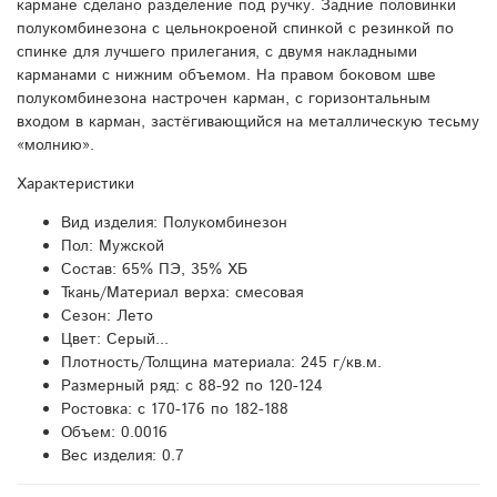
кармане сделано разделение под ручку. Задние половинки
полукомбинезона с цельнокроеной спинкой с резинкой по
спинке для лучшего прилегания, с двумя накладными
карманами с нижним объемом. На правом боковом шве
полукомбинезона настрочен карман, с горизонтальным
входом в карман, застёгивающийся на металлическую тесьму
«молнию».
Характеристики
Вид изделия:
Полукомбинезон
Пол:
Мужской
Состав:
65% ПЭ, 35% ХБ
Ткань/Материал верха:
смесовая
Сезон:
Лето
Цвет:
Серый...
Плотность/Толщина материала:
245 г/кв.м.
Размерный ряд:
с 88-92 по 120-124
Ростовка:
с 170-176 по 182-188
Объем:
0.0016
Вес изделия:
0.7