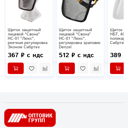
Щиток защитный
Щиток защитный
Щиток з
лицевой "Свона"
лицевой "Свона"
НБТ, 400
НС-01 "Люкс",
НС-01 "Люкс",
поликарб
реечная регулировка
регулировка храповик
Сибртех
Эконом Сибртех
Denzel
367 ₽ с ндс
512 ₽ с ндс
389 ₽