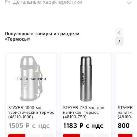
Детальные характеристики
Популярные товары из раздела
«Термосы»
Нет в наличии
STAYER 1000 мл,
STAYER 750 мл, для
STAYER 5
туристический термос
напитков, термос
напитков
(48110-1000)
(48100-750)
(48100-50
1505 ₽ с ндс
1183 ₽ с ндс
800 ₽