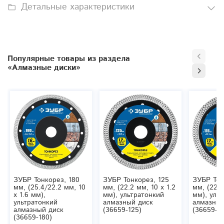
Детальные характеристики
Популярные товары из раздела
«Алмазные диски»
ЗУБР Тонкорез, 180
ЗУБР Тонкорез, 125
ЗУБР Тон
мм, (25.4/22.2 мм, 10
мм, (22.2 мм, 10 х 1.2
мм, (22.2
х 1.6 мм),
мм), ультратонкий
мм), уль
ультратонкий
алмазный диск
алмазный
алмазный диск
(36659-125)
(36659-11
(36659-180)