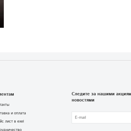
Следите за нашими акциям
иентам
новостями
такты
тавка и оплата
йс лист в exel
рудничество