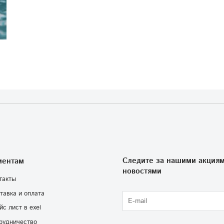
Следите за нашими акциям
иентам
новостями
такты
тавка и оплата
йс лист в exel
рудничество