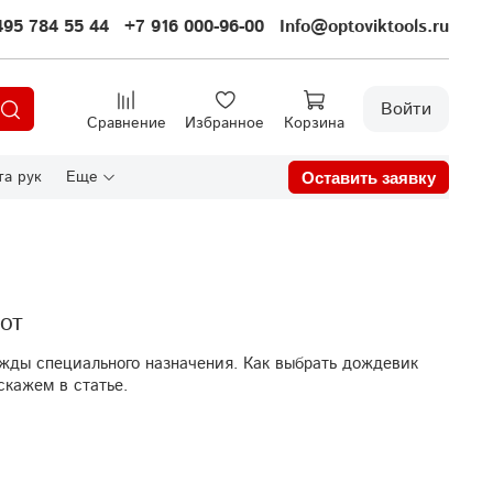
495 784 55 44
+7 916 000-96-00
Info@optoviktools.ru
Войти
Сравнение
Избранное
Корзина
а рук
Еще
Оставить заявку
от
жды специального назначения. Как выбрать дождевик
скажем в статье.