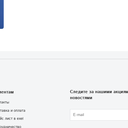
Следите за нашими акциям
иентам
новостями
такты
тавка и оплата
йс лист в exel
рудничество